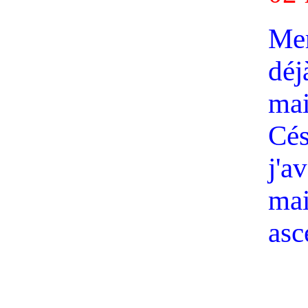
Mer
déj
mai
Cés
j'a
mai
asc