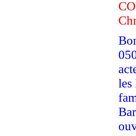
CO
Chr
Bon
050
act
les
fam
Bar
ouv