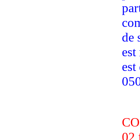
par
com
de 
est
est
050
CO
02 