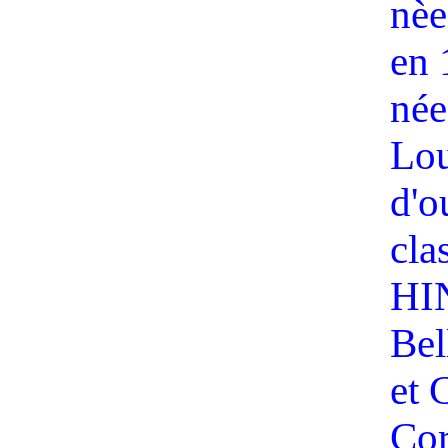
nèe
en 
née
Lou
d'o
cla
HI
Bel
et 
Cor