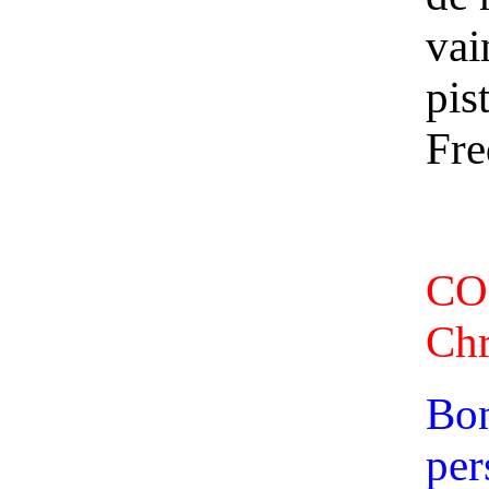
vai
pis
Fre
CO
Chr
Bon
per