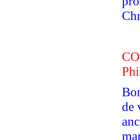
pro
Chr
CO
Phi
Bon
de 
anc
mar