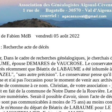
 de Fabien MdB vendredi 05 août 2022
 Recherche acte de décès
, Dans le cadre de recherches généalogiques, je cherchais d
E, épouse DEMARES de VAUCROSE. Le conservateur 
 très récemment que Béatrix de LABAUME a été inhumée à
EL", "sans autre précision". Le conservateur pense qu'
e et n'ai pas l'occasion pour le moment de venir aux archi
site de commune à ce nom. Christian, de votre association - j
ait en fait de la commune de Notre Dame de la Rouvière. L
re numérisées. Serait-il possible d'avoir, sinon l'acte de dé
e sont pas communicables à moins de 75 ans) au moins confir
 Je m'étonne du départ de Béatrix de LABAUME pour LE MA