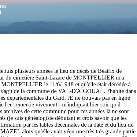
epuis plusieurs années le lieu de décès de Béatrix de
du cimetière Saint-Lazare de MONTPELLIER m'a
 MONTPELLIER le 11/6/1948 et qu'elle était décédée à
il s'agit de la commune de VAL-D'AIGOUAL. J'habite dans
ves départementales du Gard. JE ne trouvais pas en ligne
e l'en remercie vivement - m'indiquait hier soir qu'il
es archives de cette commune pour ces années-là ne sont
cès (je suis généalogiste débutant et crois savoir que les
mation par les tables décennales de la date et du lieu de
ZEL alors qu'elle avait vécu une très très grande partie