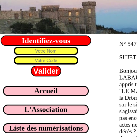
Identifiez-vous
N° 547
SUJET :
Bonjour
LABAUM
appris
Accueil
"LE MAZ
la Drôm
sur le 
L'Association
s'agiss
pas enco
actes n
Liste des numérisations
décès ?