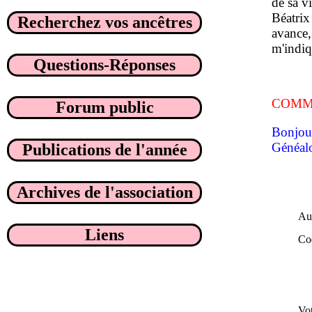
de sa v
Béatrix
Recherchez vos ancêtres
avance,
m'indiq
Questions-Réponses
COMMEN
Forum public
Bonjour
Généal
Publications de l'année
Archives de l'association
Aut
Liens
Co
Vo