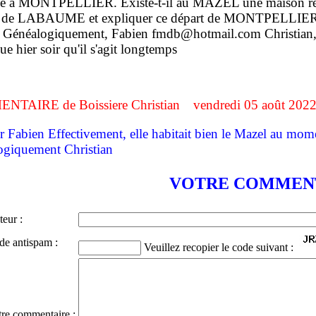
ie à MONTPELLIER. Existe-t-il au MAZEL une maison religie
 de LABAUME et expliquer ce départ de MONTPELLIER ? Da
 Généalogiquement, Fabien fmdb@hotmail.com Christian, de
ue hier soir qu'il s'agit longtemps
TAIRE de Boissiere Christian vendredi 05 août 202
 Fabien Effectivement, elle habitait bien le Mazel au momen
ogiquement Christian
VOTRE COMMEN
eur :
de antispam :
Veuillez recopier le code suivant :
tre commentaire :