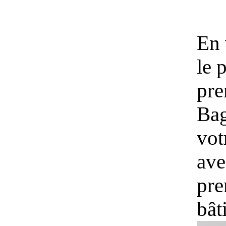
En 
le
pre
Bag
vot
ave
pre
bât