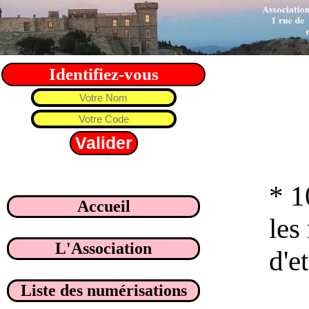
Identifiez-vous
* 1
Accueil
les
L'Association
d'e
Liste des numérisations