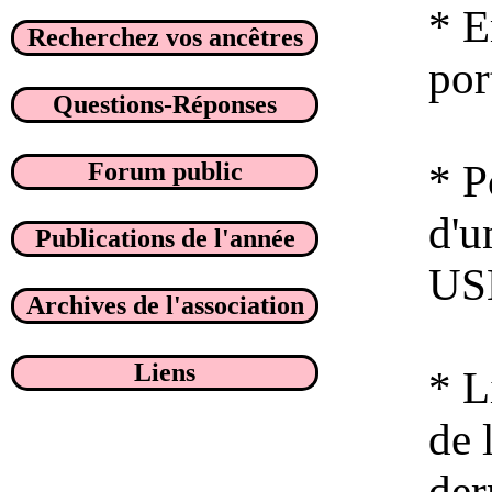
* E
Recherchez vos ancêtres
por
Questions-Réponses
* P
Forum public
d'u
Publications de l'année
USB
Archives de l'association
Liens
* L
de 
der