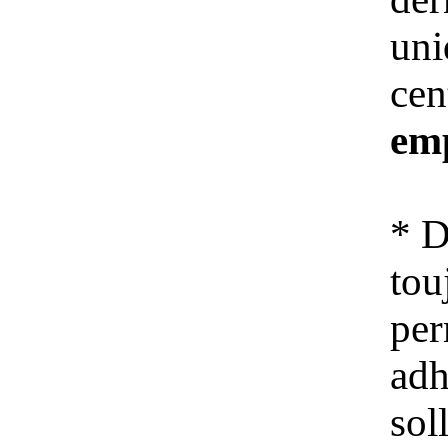
uni
cen
em
* D
tou
per
adh
soll